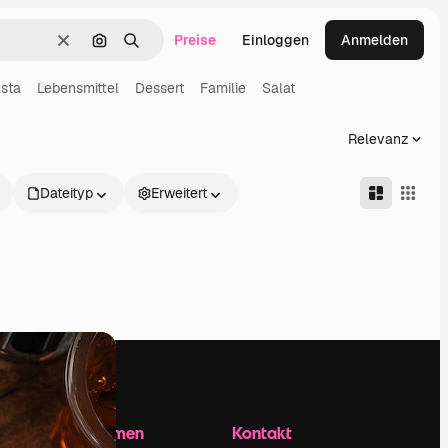
Preise
Einloggen
Anmelden
Löschen
Nach Bild suchen
Suchen
sta
Lebensmittel
Dessert
Familie
Salat
Relevanz
Dateityp
Erweitert
Unternehmen
Kontakt