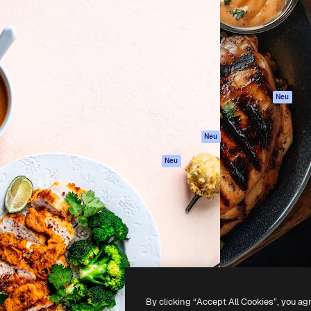
attform, um deine beste
Spaces
Academy
klichen. Mehr als 1 Million
KI-Assistent
Dokumentation
er Kreativen, Unternehmen,
KI-Bildgenerator
Support
Studios.
KI-Videogenerator
AGB
KI-
Datenschutzerkl
Stimmengenerator
Originale
Neu
Stock-Inhalte
Cookie-Richtlinie
MCP für
Vertrauenszentr
Neu
Claude/ChatGPT
Partner
Agenten
Neu
Unternehmen
API
Mobile App
Alle Magnific-Tools
-
2026
Freepik Company S.L.U.
Alle Rechte vorbehalten
.
By clicking “Accept All Cookies”, you ag