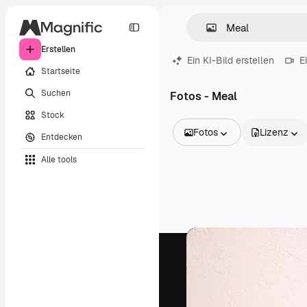
Erstellen
Ein KI-Bild erstellen
E
Startseite
Suchen
Fotos - Meal
Stock
Fotos
Lizenz
Entdecken
Alle Bilder
Alle tools
Vektoren
Illustrationen
Fotos
PSD
Vorlagen
Mockups
Videos
Filmmaterial
Motion Graphics
Videovorlagen
Icons
3D-Modelle
Schriftarten