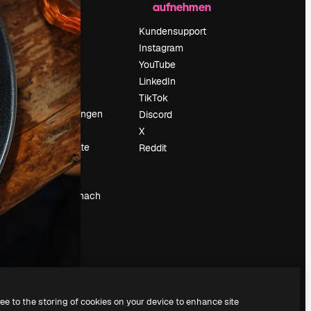
aufnehmen
Preise
Über uns
Kundensupport
Reviews
Instagram
Karriere
YouTube
ärung
Suchtrends
LinkedIn
Blog
TikTok
Veranstaltungen
Discord
um
Slidesgo
X
Deine Inhalte
Reddit
verkaufen
Pressesaal
Suchst du nach
magnific.ai
ree to the storing of cookies on your device to enhance site