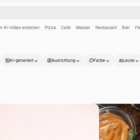
in KI-Video erstellen
Pizza
Cafe
Wasser
Restaurant
Bier
Pa
KI-generiert
Ausrichtung
Farbe
Leute
Produkte
Loslegen