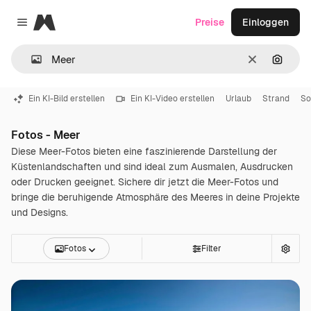
Magnific
Preise
Einloggen
Close menu
Löschen
Nach B
Ein KI-Bild erstellen
Ein KI-Video erstellen
Urlaub
Strand
S
Fotos - Meer
Diese Meer-Fotos bieten eine faszinierende Darstellung der
Küstenlandschaften und sind ideal zum Ausmalen, Ausdrucken
oder Drucken geeignet. Sichere dir jetzt die Meer-Fotos und
bringe die beruhigende Atmosphäre des Meeres in deine Projekte
und Designs.
Fotos
Filter