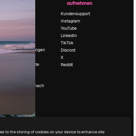
aufnehmen
Preise
Über uns
Kundensupport
Reviews
Instagram
Karriere
YouTube
ärung
Suchtrends
LinkedIn
Blog
TikTok
Veranstaltungen
Discord
um
Slidesgo
X
Deine Inhalte
Reddit
verkaufen
Pressesaal
Suchst du nach
magnific.ai
ree to the storing of cookies on your device to enhance site