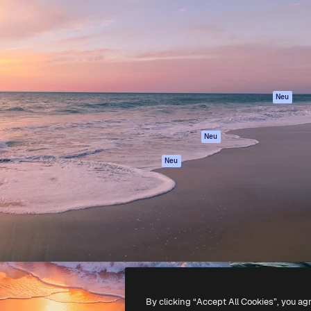
attform, um deine beste
Spaces
Academy
klichen. Mehr als 1 Million
KI-Assistent
Dokumentation
er Kreativen, Unternehmen,
KI-Bildgenerator
Support
Studios.
KI-Videogenerator
AGB
KI-
Datenschutzerkl
Stimmengenerator
Originale
Neu
Stock-Inhalte
Cookie-Richtlinie
MCP für
Vertrauenszentr
Neu
Claude/ChatGPT
Partner
Agenten
Neu
Unternehmen
API
Mobile App
Alle Magnific-Tools
-
2026
Freepik Company S.L.U.
Alle Rechte vorbehalten
.
By clicking “Accept All Cookies”, you ag