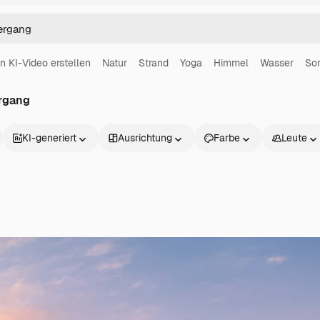
in KI-Video erstellen
Natur
Strand
Yoga
Himmel
Wasser
So
rgang
KI-generiert
Ausrichtung
Farbe
Leute
Produkte
Loslegen