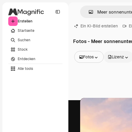
Erstellen
Ein KI-Bild erstellen
E
Startseite
Suchen
Fotos - Meer sonnenunte
Stock
Fotos
Lizenz
Entdecken
Alle Bilder
Alle tools
Vektoren
Illustrationen
Fotos
PSD
Vorlagen
Mockups
Videos
Filmmaterial
Motion Graphics
Videovorlagen
Icons
3D-Modelle
Schriftarten