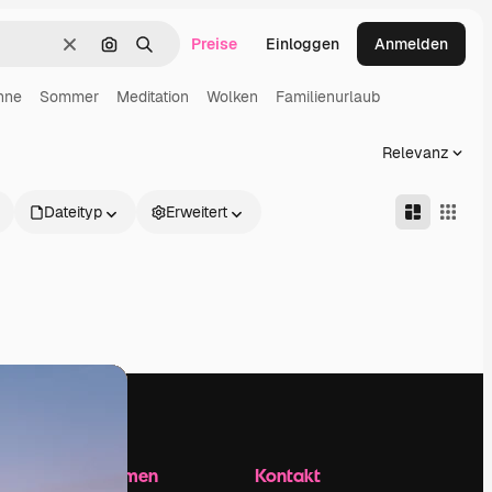
Preise
Einloggen
Anmelden
Löschen
Nach Bild suchen
Suchen
nne
Sommer
Meditation
Wolken
Familienurlaub
Relevanz
Dateityp
Erweitert
Unternehmen
Kontakt