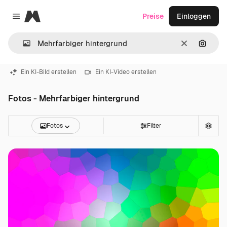
Magnific
Preise
Einloggen
Close menu
Löschen
Nach B
Ein KI-Bild erstellen
Ein KI-Video erstellen
Fotos - Mehrfarbiger hintergrund
Fotos
Filter