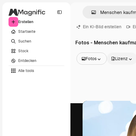
Erstellen
Ein KI-Bild erstellen
E
Startseite
Suchen
Fotos - Menschen kaufma
Stock
Fotos
Lizenz
Entdecken
Alle Bilder
Alle tools
Vektoren
Illustrationen
Fotos
PSD
Vorlagen
Mockups
Videos
Filmmaterial
Motion Graphics
Videovorlagen
Icons
3D-Modelle
Schriftarten