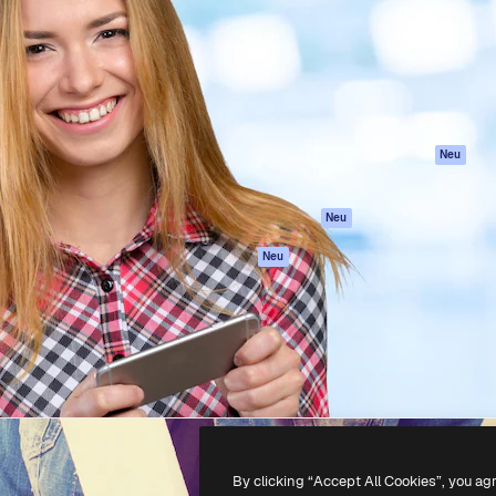
attform, um deine beste
Spaces
Academy
klichen. Mehr als 1 Million
KI-Assistent
Dokumentation
er Kreativen, Unternehmen,
KI-Bildgenerator
Support
Studios.
KI-Videogenerator
AGB
KI-
Datenschutzerkl
Stimmengenerator
Originale
Neu
Stock-Inhalte
Cookie-Richtlinie
MCP für
Vertrauenszentr
Neu
Claude/ChatGPT
Partner
Agenten
Neu
Unternehmen
API
Mobile App
Alle Magnific-Tools
-
2026
Freepik Company S.L.U.
Alle Rechte vorbehalten
.
By clicking “Accept All Cookies”, you ag