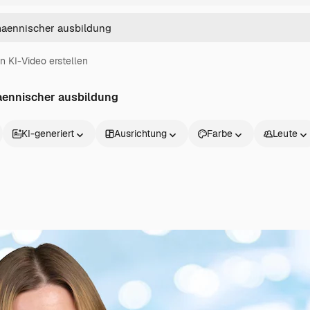
in KI-Video erstellen
ennischer ausbildung
KI-generiert
Ausrichtung
Farbe
Leute
Produkte
Loslegen