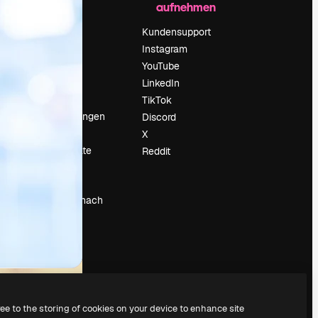
aufnehmen
Preise
Über uns
Kundensupport
Reviews
Instagram
Karriere
YouTube
ärung
Suchtrends
LinkedIn
Blog
TikTok
Veranstaltungen
Discord
um
Slidesgo
X
Deine Inhalte
Reddit
verkaufen
Pressesaal
Suchst du nach
magnific.ai
ree to the storing of cookies on your device to enhance site