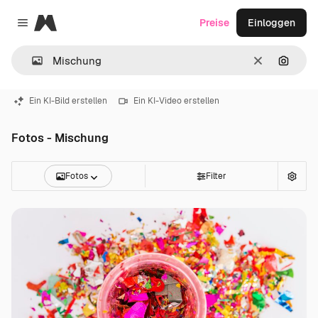
Magnific
Preise
Einloggen
Close menu
Löschen
Nach B
Ein KI-Bild erstellen
Ein KI-Video erstellen
Fotos - Mischung
Fotos
Filter