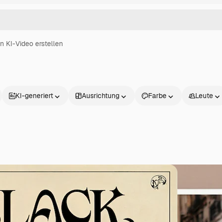
in KI-Video erstellen
KI-generiert
Ausrichtung
Farbe
Leute
Produkte
Loslegen