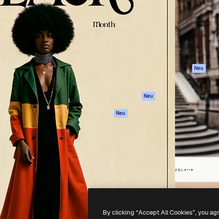
attform, um deine beste
Spaces
Academy
klichen. Mehr als 1 Million
KI-Assistent
Dokumentation
er Kreativen, Unternehmen,
KI-Bildgenerator
Support
Studios.
KI-Videogenerator
AGB
KI-
Datenschutzerkl
Stimmengenerator
Originale
Neu
Stock-Inhalte
Cookie-Richtlinie
MCP für
Vertrauenszentr
Neu
Claude/ChatGPT
Partner
Agenten
Neu
Unternehmen
API
Mobile App
Alle Magnific-Tools
-
2026
Freepik Company S.L.U.
Alle Rechte vorbehalten
.
By clicking “Accept All Cookies”, you ag