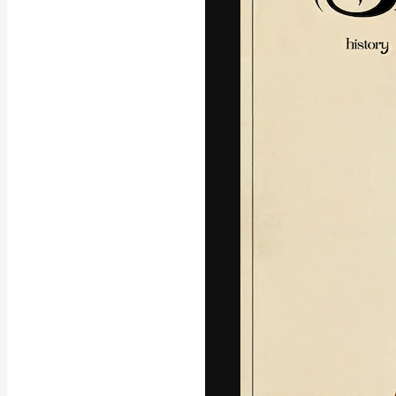
Die kreative Pl
Arbeit zu verwir
Abonnenten unt
Agenturen und 
Deutsch
Copyright © 2010