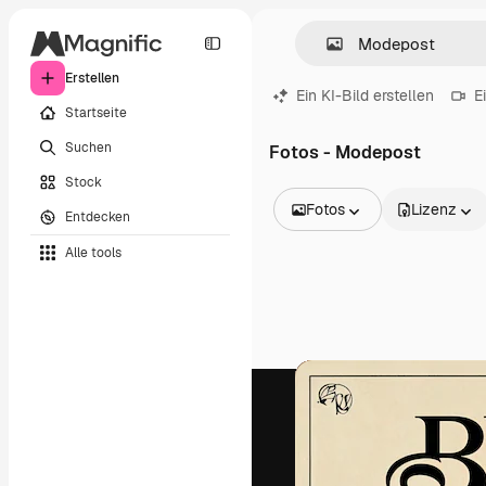
Erstellen
Ein KI-Bild erstellen
E
Startseite
Suchen
Fotos - Modepost
Stock
Fotos
Lizenz
Entdecken
Alle Bilder
Alle tools
Vektoren
Illustrationen
Fotos
PSD
Vorlagen
Mockups
Videos
Filmmaterial
Motion Graphics
Videovorlagen
Icons
3D-Modelle
Schriftarten