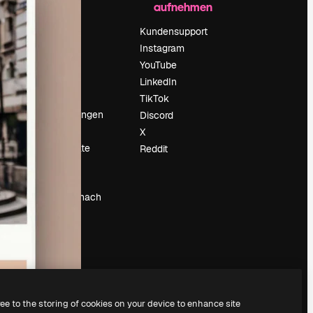
aufnehmen
Preise
Über uns
Kundensupport
Reviews
Instagram
Karriere
YouTube
ärung
Suchtrends
LinkedIn
Blog
TikTok
Veranstaltungen
Discord
um
Slidesgo
X
Deine Inhalte
Reddit
verkaufen
Pressesaal
Suchst du nach
magnific.ai
ree to the storing of cookies on your device to enhance site