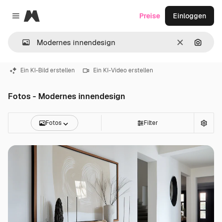
Magnific
Preise
Einloggen
Close menu
Löschen
Nach B
Ein KI-Bild erstellen
Ein KI-Video erstellen
Fotos - Modernes innendesign
Fotos
Filter