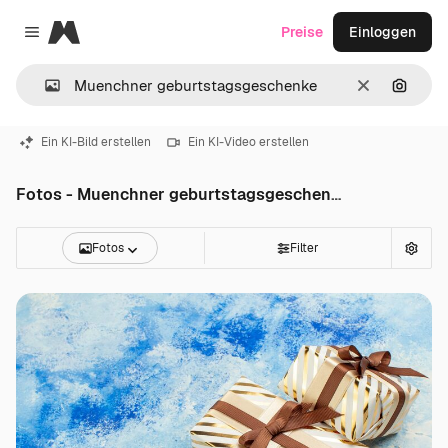
Magnific
Preise
Einloggen
Close menu
Löschen
Nach B
Ein KI-Bild erstellen
Ein KI-Video erstellen
Fotos - Muenchner geburtstagsgeschenke
Fotos
Filter