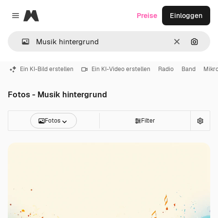
Magnific
Preise
Einloggen
Close menu
Löschen
Nach B
Ein KI-Bild erstellen
Ein KI-Video erstellen
Radio
Band
Mikr
Fotos - Musik hintergrund
Fotos
Filter