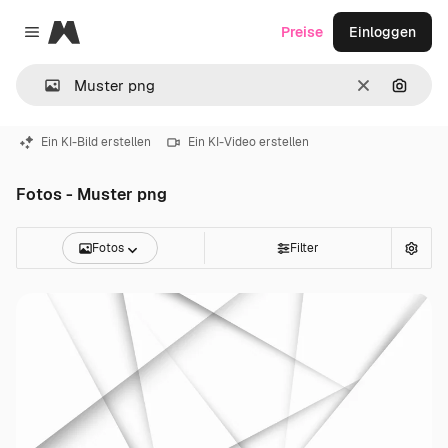
Magnific
Preise
Einloggen
Close menu
Löschen
Nach B
Ein KI-Bild erstellen
Ein KI-Video erstellen
Fotos - Muster png
Fotos
Filter