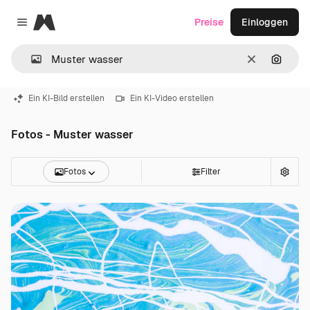
Magnific
Preise
Einloggen
Close menu
Löschen
Nach B
Ein KI-Bild erstellen
Ein KI-Video erstellen
Fotos - Muster wasser
Fotos
Filter