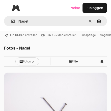
Magnific
Preise
Einloggen
Close menu
Löschen
Nach B
Ein KI-Bild erstellen
Ein KI-Video erstellen
Fusspflege
Nagelde
Fotos - Nagel
Fotos
Filter