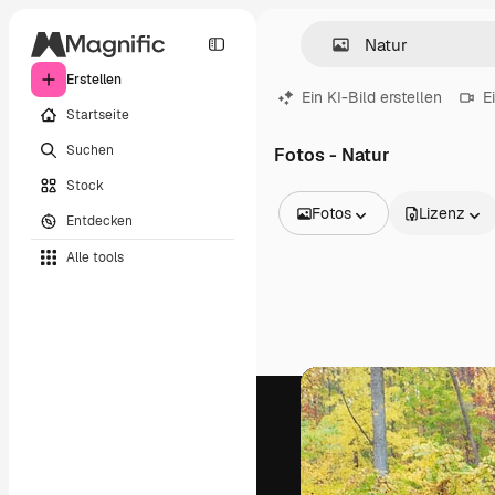
Erstellen
Ein KI-Bild erstellen
E
Startseite
Suchen
Fotos - Natur
Stock
Fotos
Lizenz
Entdecken
Alle Bilder
Alle tools
Vektoren
Illustrationen
Fotos
PSD
Vorlagen
Mockups
Videos
Filmmaterial
Motion Graphics
Videovorlagen
Icons
3D-Modelle
Schriftarten