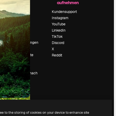
aufnehmen
Preise
Über uns
Kundensupport
Reviews
Instagram
Karriere
YouTube
ärung
Suchtrends
LinkedIn
Blog
TikTok
Veranstaltungen
Discord
um
Slidesgo
X
Deine Inhalte
Reddit
verkaufen
Pressesaal
Suchst du nach
magnific.ai
ree to the storing of cookies on your device to enhance site