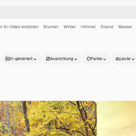
in KI-Video erstellen
Blumen
Winter
Himmel
Strand
Wasser
KI-generiert
Ausrichtung
Farbe
Leute
Produkte
Loslegen