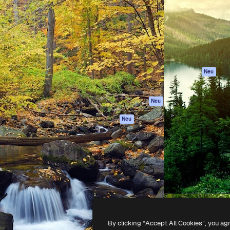
attform, um deine beste
Spaces
Academy
klichen. Mehr als 1 Million
KI-Assistent
Dokumentation
er Kreativen, Unternehmen,
KI-Bildgenerator
Support
Studios.
KI-Videogenerator
AGB
KI-
Datenschutzerkl
Stimmengenerator
Originale
Neu
Stock-Inhalte
Cookie-Richtlinie
MCP für
Vertrauenszentr
Neu
Claude/ChatGPT
Partner
Agenten
Neu
Unternehmen
API
Mobile App
Alle Magnific-Tools
-
2026
Freepik Company S.L.U.
Alle Rechte vorbehalten
.
By clicking “Accept All Cookies”, you ag