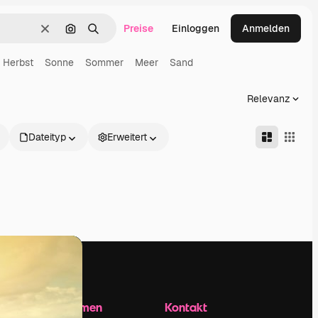
Preise
Einloggen
Anmelden
Löschen
Nach Bild suchen
Suchen
Herbst
Sonne
Sommer
Meer
Sand
Relevanz
Dateityp
Erweitert
Unternehmen
Kontakt