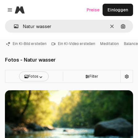
Magnific
Preise
Einloggen
Close menu
Löschen
Nach B
Ein KI-Bild erstellen
Ein KI-Video erstellen
Meditation
Balance
Fotos - Natur wasser
Fotos
Filter