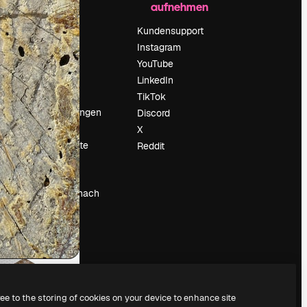
aufnehmen
Preise
Über uns
Kundensupport
Reviews
Instagram
Karriere
YouTube
ärung
Suchtrends
LinkedIn
Blog
TikTok
Veranstaltungen
Discord
um
Slidesgo
X
Deine Inhalte
Reddit
verkaufen
Pressesaal
Suchst du nach
magnific.ai
ree to the storing of cookies on your device to enhance site