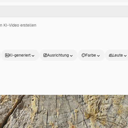
in KI-Video erstellen
KI-generiert
Ausrichtung
Farbe
Leute
Produkte
Loslegen