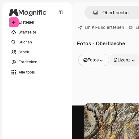
Erstellen
Ein KI-Bild erstellen
E
Startseite
Suchen
Fotos - Oberflaeche
Stock
Fotos
Lizenz
Entdecken
Alle Bilder
Alle tools
Vektoren
Illustrationen
Fotos
PSD
Vorlagen
Mockups
Videos
Filmmaterial
Motion Graphics
Videovorlagen
Icons
3D-Modelle
Schriftarten