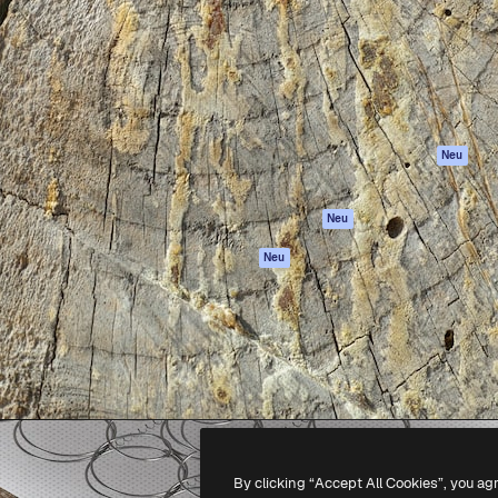
attform, um deine beste
Spaces
Academy
klichen. Mehr als 1 Million
KI-Assistent
Dokumentation
er Kreativen, Unternehmen,
KI-Bildgenerator
Support
Studios.
KI-Videogenerator
AGB
KI-
Datenschutzerkl
Stimmengenerator
Originale
Neu
Stock-Inhalte
Cookie-Richtlinie
MCP für
Vertrauenszentr
Neu
Claude/ChatGPT
Partner
Agenten
Neu
Unternehmen
API
Mobile App
Alle Magnific-Tools
-
2026
Freepik Company S.L.U.
Alle Rechte vorbehalten
.
By clicking “Accept All Cookies”, you ag