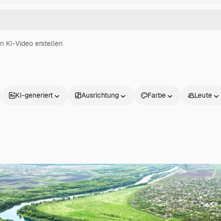
in KI-Video erstellen
KI-generiert
Ausrichtung
Farbe
Leute
Produkte
Loslegen