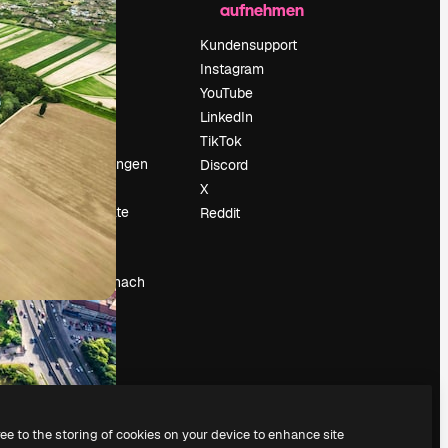
aufnehmen
Preise
Über uns
Kundensupport
Reviews
Instagram
Karriere
YouTube
ärung
Suchtrends
LinkedIn
Blog
TikTok
Veranstaltungen
Discord
um
Slidesgo
X
Deine Inhalte
Reddit
verkaufen
Pressesaal
Suchst du nach
magnific.ai
ree to the storing of cookies on your device to enhance site