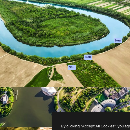
attform, um deine beste
Spaces
Academy
klichen. Mehr als 1 Million
KI-Assistent
Dokumentation
er Kreativen, Unternehmen,
KI-Bildgenerator
Support
Studios.
KI-Videogenerator
AGB
KI-
Datenschutzerkl
Stimmengenerator
Originale
Neu
Stock-Inhalte
Cookie-Richtlinie
MCP für
Vertrauenszentr
Neu
Claude/ChatGPT
Partner
Agenten
Neu
Unternehmen
API
Mobile App
Alle Magnific-Tools
-
2026
Freepik Company S.L.U.
Alle Rechte vorbehalten
.
By clicking “Accept All Cookies”, you ag