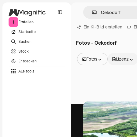
Erstellen
Ein KI-Bild erstellen
E
Startseite
Suchen
Fotos - Oekodorf
Stock
Fotos
Lizenz
Entdecken
Alle Bilder
Alle tools
Vektoren
Illustrationen
Fotos
PSD
Vorlagen
Mockups
Videos
Filmmaterial
Motion Graphics
Videovorlagen
Icons
3D-Modelle
Schriftarten