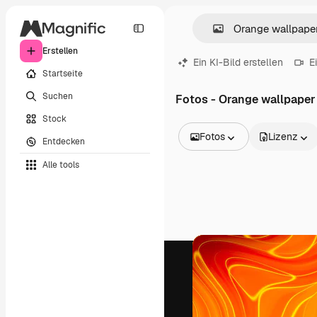
Erstellen
Ein KI-Bild erstellen
E
Startseite
Suchen
Fotos - Orange wallpaper
Stock
Fotos
Lizenz
Entdecken
Alle Bilder
Alle tools
Vektoren
Illustrationen
Fotos
PSD
Vorlagen
Mockups
Videos
Filmmaterial
Motion Graphics
Videovorlagen
Icons
3D-Modelle
Schriftarten