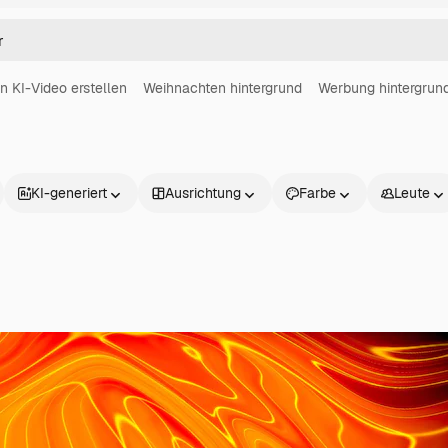
in KI-Video erstellen
Weihnachten hintergrund
Werbung hintergrun
KI-generiert
Ausrichtung
Farbe
Leute
Produkte
Loslegen