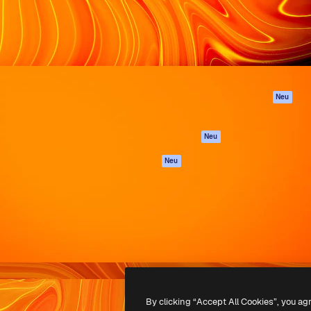
attform, um deine beste
Spaces
Academy
klichen. Mehr als 1 Million
KI-Assistent
Dokumentation
er Kreativen, Unternehmen,
KI-Bildgenerator
Support
Studios.
KI-Videogenerator
AGB
KI-
Datenschutzerkl
Stimmengenerator
Originale
Neu
Stock-Inhalte
Cookie-Richtlinie
MCP für
Vertrauenszentr
Neu
Claude/ChatGPT
Partner
Agenten
Neu
Unternehmen
API
Mobile App
Alle Magnific-Tools
-
2026
Freepik Company S.L.U.
Alle Rechte vorbehalten
.
By clicking “Accept All Cookies”, you ag