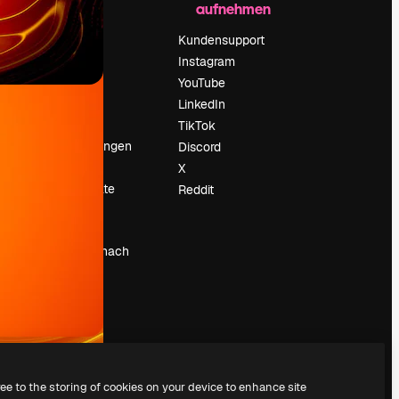
aufnehmen
Preise
Über uns
Kundensupport
Reviews
Instagram
Karriere
YouTube
ärung
Suchtrends
LinkedIn
Blog
TikTok
Veranstaltungen
Discord
um
Slidesgo
X
Deine Inhalte
Reddit
verkaufen
Pressesaal
Suchst du nach
magnific.ai
ree to the storing of cookies on your device to enhance site