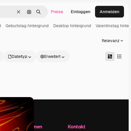
Preise
Einloggen
Anmelden
Löschen
Nach Bild suchen
Suchen
d
Geburtstag hintergrund
Desktop hintergrund
Valentinstag hinte
Relevanz
Dateityp
Erweitert
Unternehmen
Kontakt