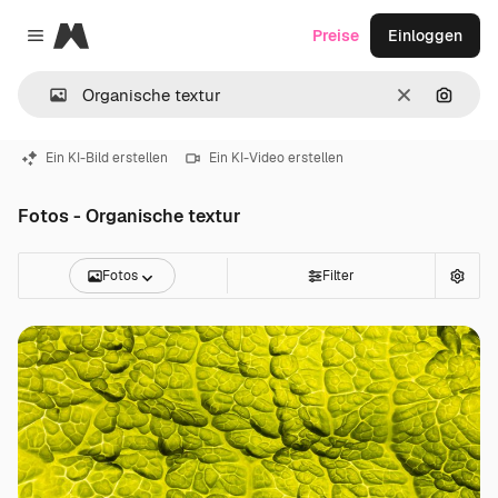
Magnific
Preise
Einloggen
Close menu
Löschen
Nach B
Ein KI-Bild erstellen
Ein KI-Video erstellen
Fotos - Organische textur
Fotos
Filter