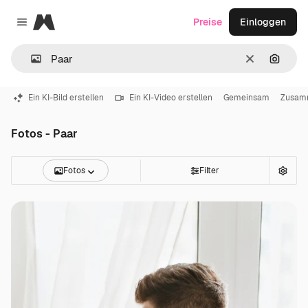
Magnific
Preise
Einloggen
Close menu
Löschen
Nach B
Ein KI-Bild erstellen
Ein KI-Video erstellen
Gemeinsam
Zusam
Fotos - Paar
Fotos
Filter