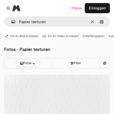
Magnific
Preise
Einloggen
Close menu
Löschen
Nach B
Ein KI-Bild erstellen
Ein KI-Video erstellen
Etikettenpapier
Kal
Fotos - Papier texturen
Fotos
Filter