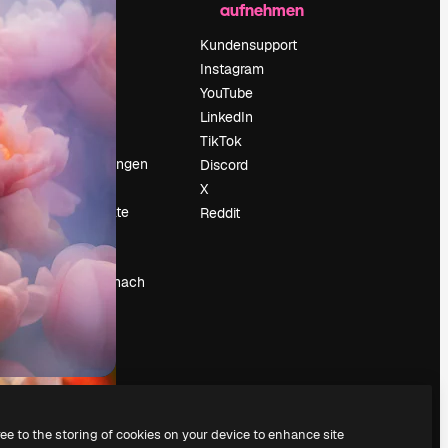
aufnehmen
Preise
Über uns
Kundensupport
Reviews
Instagram
Karriere
YouTube
ärung
Suchtrends
LinkedIn
Blog
TikTok
Veranstaltungen
Discord
um
Slidesgo
X
Deine Inhalte
Reddit
verkaufen
Pressesaal
Suchst du nach
magnific.ai
ree to the storing of cookies on your device to enhance site