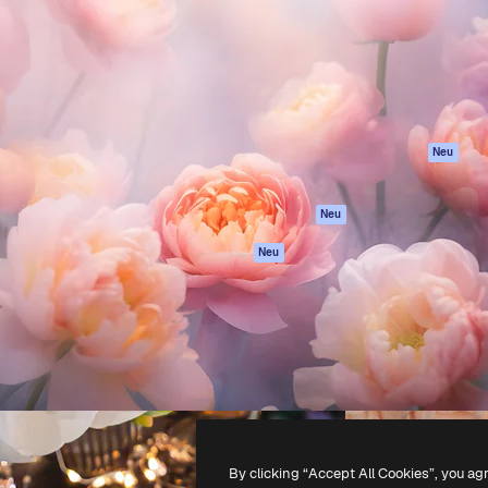
attform, um deine beste
Spaces
Academy
klichen. Mehr als 1 Million
KI-Assistent
Dokumentation
er Kreativen, Unternehmen,
KI-Bildgenerator
Support
Studios.
KI-Videogenerator
AGB
KI-
Datenschutzerkl
Stimmengenerator
Originale
Neu
Stock-Inhalte
Cookie-Richtlinie
MCP für
Vertrauenszentr
Neu
Claude/ChatGPT
Partner
Agenten
Neu
Unternehmen
API
Mobile App
Alle Magnific-Tools
-
2026
Freepik Company S.L.U.
Alle Rechte vorbehalten
.
By clicking “Accept All Cookies”, you ag