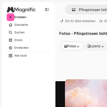
Erstellen
Ein KI-Bild erstellen
E
Startseite
Suchen
Fotos - Pfingstrosen lich
Stock
Fotos
Lizenz
Entdecken
Alle Bilder
Alle tools
Vektoren
Illustrationen
Fotos
PSD
Vorlagen
Mockups
Videos
Filmmaterial
Motion Graphics
Videovorlagen
Icons
3D-Modelle
Schriftarten