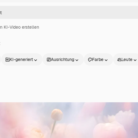
in KI-Video erstellen
t
KI-generiert
Ausrichtung
Farbe
Leute
Produkte
Loslegen