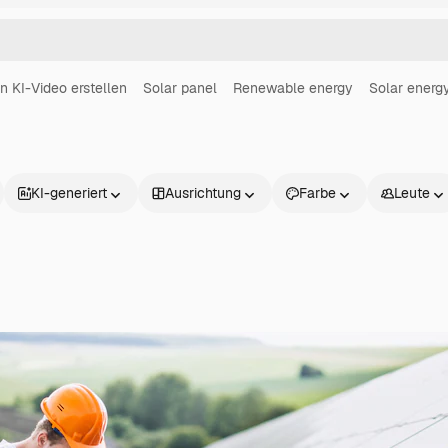
in KI-Video erstellen
Solar panel
Renewable energy
Solar energ
KI-generiert
Ausrichtung
Farbe
Leute
Produkte
Loslegen