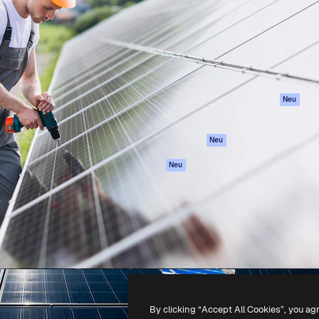
attform, um deine beste
Spaces
Academy
klichen. Mehr als 1 Million
KI-Assistent
Dokumentation
er Kreativen, Unternehmen,
KI-Bildgenerator
Support
Studios.
KI-Videogenerator
AGB
KI-
Datenschutzerkl
Stimmengenerator
Originale
Neu
Stock-Inhalte
Cookie-Richtlinie
MCP für
Vertrauenszentr
Neu
Claude/ChatGPT
Partner
Agenten
Neu
Unternehmen
API
Mobile App
Alle Magnific-Tools
-
2026
Freepik Company S.L.U.
Alle Rechte vorbehalten
.
By clicking “Accept All Cookies”, you ag