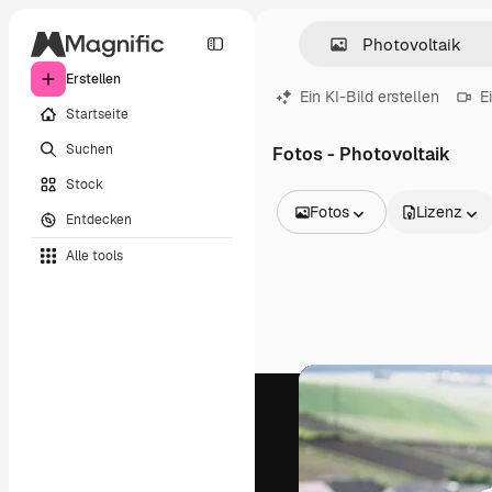
Erstellen
Ein KI-Bild erstellen
E
Startseite
Suchen
Fotos - Photovoltaik
Stock
Fotos
Lizenz
Entdecken
Alle Bilder
Alle tools
Vektoren
Illustrationen
Fotos
PSD
Vorlagen
Mockups
Videos
Filmmaterial
Motion Graphics
Videovorlagen
Icons
3D-Modelle
Schriftarten