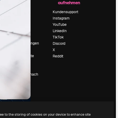
aufnehmen
Preise
Über uns
Kundensupport
Reviews
Instagram
Karriere
YouTube
ärung
Suchtrends
LinkedIn
Blog
TikTok
Veranstaltungen
Discord
um
Slidesgo
X
Deine Inhalte
Reddit
verkaufen
Pressesaal
Suchst du nach
magnific.ai
ree to the storing of cookies on your device to enhance site