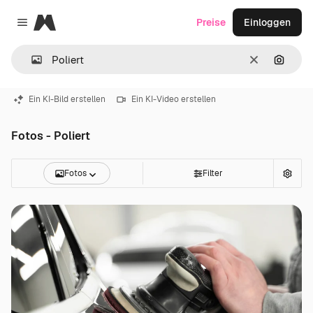
Magnific
Preise
Einloggen
Close menu
Löschen
Nach B
Ein KI-Bild erstellen
Ein KI-Video erstellen
Fotos - Poliert
Fotos
Filter