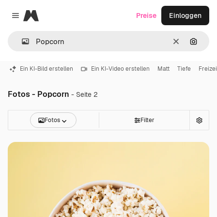
Magnific
Preise
Einloggen
Close menu
Löschen
Nach B
Ein KI-Bild erstellen
Ein KI-Video erstellen
Matt
Tiefe
Freizei
Fotos - Popcorn
- Seite 2
Fotos
Filter