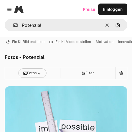
Magnific
Preise
Einloggen
Close menu
Löschen
Nach B
Ein KI-Bild erstellen
Ein KI-Video erstellen
Motivation
Innovati
Fotos - Potenzial
Fotos
Filter