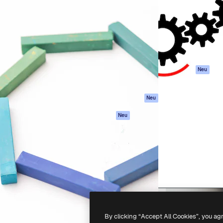
attform, um deine beste
Spaces
Academy
klichen. Mehr als 1 Million
KI-Assistent
Dokumentation
er Kreativen, Unternehmen,
KI-Bildgenerator
Support
Studios.
KI-Videogenerator
AGB
KI-
Datenschutzerkl
Stimmengenerator
Originale
Neu
Stock-Inhalte
Cookie-Richtlinie
MCP für
Vertrauenszentr
Neu
Claude/ChatGPT
Partner
Agenten
Neu
Unternehmen
API
Mobile App
Alle Magnific-Tools
-
2026
Freepik Company S.L.U.
Alle Rechte vorbehalten
.
By clicking “Accept All Cookies”, you ag