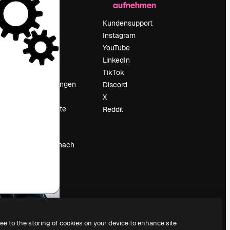
aufnehmen
Preise
Über uns
Kundensupport
Reviews
Instagram
Karriere
YouTube
ärung
Suchtrends
LinkedIn
Blog
TikTok
Veranstaltungen
Discord
um
Slidesgo
X
Deine Inhalte
Reddit
verkaufen
Pressesaal
Suchst du nach
magnific.ai
ree to the storing of cookies on your device to enhance site