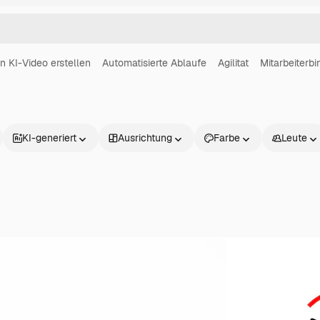
in KI-Video erstellen
Automatisierte Ablaufe
Agilitat
Mitarbeiterb
KI-generiert
Ausrichtung
Farbe
Leute
Produkte
Loslegen