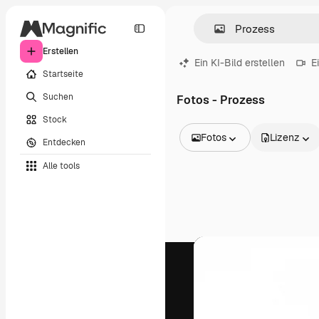
Erstellen
Ein KI-Bild erstellen
E
Startseite
Suchen
Fotos - Prozess
Stock
Fotos
Lizenz
Entdecken
Alle Bilder
Alle tools
Vektoren
Illustrationen
Fotos
PSD
Vorlagen
Mockups
Videos
Filmmaterial
Motion Graphics
Videovorlagen
Icons
3D-Modelle
Schriftarten