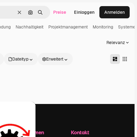
Preise
Einloggen
Anmelden
Löschen
Nach Bild suchen
Suchen
indung
Nachhaltigkeit
Projektmanagement
Monitoring
Systeme
Relevanz
Dateityp
Erweitert
Unternehmen
Kontakt