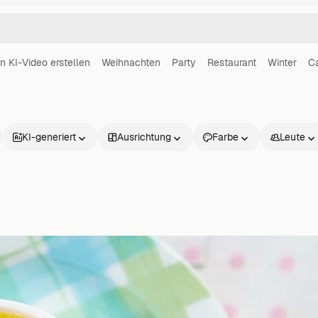
in KI-Video erstellen
Weihnachten
Party
Restaurant
Winter
C
KI-generiert
Ausrichtung
Farbe
Leute
Produkte
Loslegen