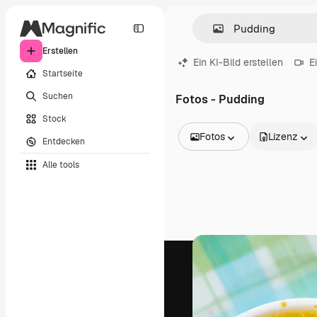
Erstellen
Ein KI-Bild erstellen
E
Startseite
Suchen
Fotos - Pudding
Stock
Fotos
Lizenz
Entdecken
Alle Bilder
Alle tools
Vektoren
Illustrationen
Fotos
PSD
Vorlagen
Mockups
Videos
Filmmaterial
Motion Graphics
Videovorlagen
Icons
3D-Modelle
Schriftarten