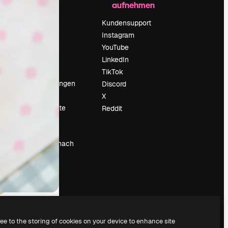
aufnehmen
Preise
Über uns
Kundensupport
Reviews
Instagram
Karriere
YouTube
ärung
Suchtrends
LinkedIn
Blog
TikTok
Veranstaltungen
Discord
um
Slidesgo
X
Deine Inhalte
Reddit
verkaufen
Pressesaal
Suchst du nach
magnific.ai
ree to the storing of cookies on your device to enhance site