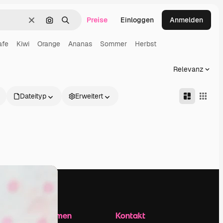
Preise
Einloggen
Anmelden
Löschen
Nach Bild suchen
Suchen
afe
Kiwi
Orange
Ananas
Sommer
Herbst
Relevanz
Dateityp
Erweitert
Unternehmen
Kontakt