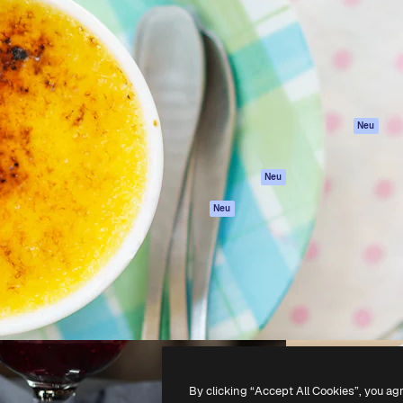
attform, um deine beste
Spaces
Academy
klichen. Mehr als 1 Million
KI-Assistent
Dokumentation
er Kreativen, Unternehmen,
KI-Bildgenerator
Support
Studios.
KI-Videogenerator
AGB
KI-
Datenschutzerkl
Stimmengenerator
Originale
Neu
Stock-Inhalte
Cookie-Richtlinie
MCP für
Vertrauenszentr
Neu
Claude/ChatGPT
Partner
Agenten
Neu
Unternehmen
API
Mobile App
Alle Magnific-Tools
-
2026
Freepik Company S.L.U.
Alle Rechte vorbehalten
.
By clicking “Accept All Cookies”, you ag