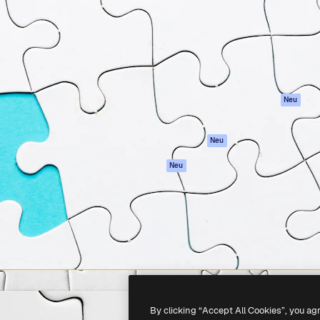
attform, um deine beste
Spaces
Academy
klichen. Mehr als 1 Million
KI-Assistent
Dokumentation
er Kreativen, Unternehmen,
KI-Bildgenerator
Support
Studios.
KI-Videogenerator
AGB
KI-
Datenschutzerkl
Stimmengenerator
Originale
Neu
Stock-Inhalte
Cookie-Richtlinie
MCP für
Vertrauenszentr
Neu
Claude/ChatGPT
Partner
Agenten
Neu
Unternehmen
API
Mobile App
Alle Magnific-Tools
-
2026
Freepik Company S.L.U.
Alle Rechte vorbehalten
.
By clicking “Accept All Cookies”, you ag