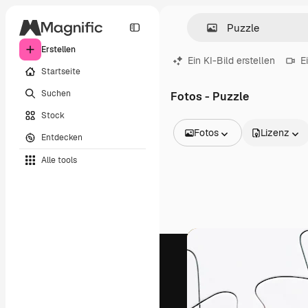
Erstellen
Ein KI-Bild erstellen
E
Startseite
Suchen
Fotos - Puzzle
Stock
Fotos
Lizenz
Entdecken
Alle Bilder
Alle tools
Vektoren
Illustrationen
Fotos
PSD
Vorlagen
Mockups
Videos
Filmmaterial
Motion Graphics
Videovorlagen
Icons
3D-Modelle
Schriftarten