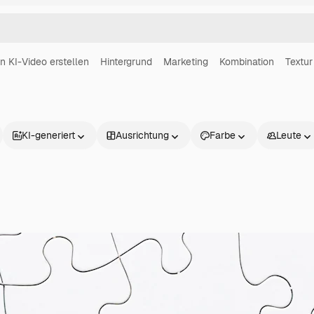
in KI-Video erstellen
Hintergrund
Marketing
Kombination
Textur
KI-generiert
Ausrichtung
Farbe
Leute
Produkte
Loslegen