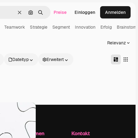
Preise
Einloggen
Anmelden
Löschen
Nach Bild suchen
Suchen
Teamwork
Strategie
Segment
Innovation
Erfolg
Brainstorm
Relevanz
Dateityp
Erweitert
Unternehmen
Kontakt