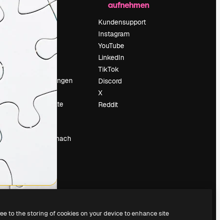
aufnehmen
Preise
Über uns
Kundensupport
Reviews
Instagram
Karriere
YouTube
ärung
Suchtrends
LinkedIn
Blog
TikTok
Veranstaltungen
Discord
um
Slidesgo
X
Deine Inhalte
Reddit
verkaufen
Pressesaal
Suchst du nach
magnific.ai
ree to the storing of cookies on your device to enhance site