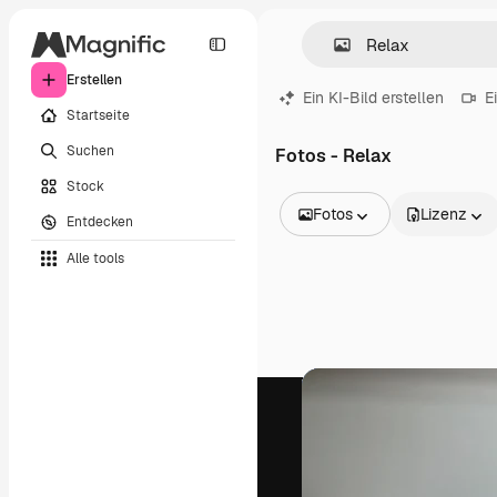
Erstellen
Ein KI-Bild erstellen
E
Startseite
Suchen
Fotos - Relax
Stock
Fotos
Lizenz
Entdecken
Alle Bilder
Alle tools
Vektoren
Illustrationen
Fotos
PSD
Vorlagen
Mockups
Videos
Filmmaterial
Motion Graphics
Videovorlagen
Icons
3D-Modelle
Schriftarten