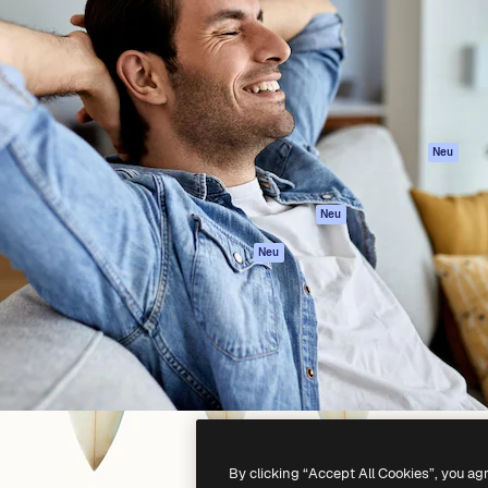
attform, um deine beste
Spaces
Academy
klichen. Mehr als 1 Million
KI-Assistent
Dokumentation
er Kreativen, Unternehmen,
KI-Bildgenerator
Support
Studios.
KI-Videogenerator
AGB
KI-
Datenschutzerkl
Stimmengenerator
Originale
Neu
Stock-Inhalte
Cookie-Richtlinie
MCP für
Vertrauenszentr
Neu
Claude/ChatGPT
Partner
Agenten
Neu
Unternehmen
API
Mobile App
Alle Magnific-Tools
-
2026
Freepik Company S.L.U.
Alle Rechte vorbehalten
.
By clicking “Accept All Cookies”, you ag