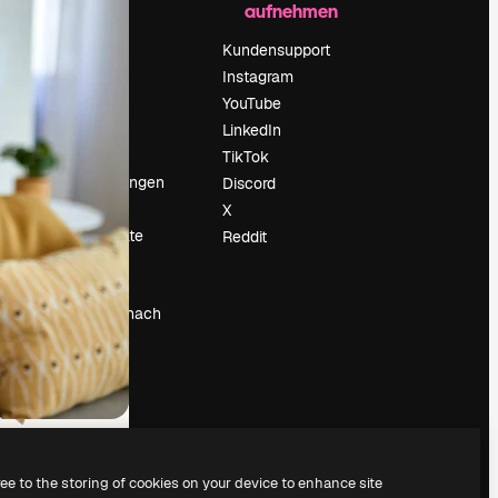
aufnehmen
Preise
Über uns
Kundensupport
Reviews
Instagram
Karriere
YouTube
ärung
Suchtrends
LinkedIn
Blog
TikTok
Veranstaltungen
Discord
um
Slidesgo
X
Deine Inhalte
Reddit
verkaufen
Pressesaal
Suchst du nach
magnific.ai
ree to the storing of cookies on your device to enhance site