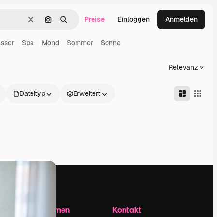
Preise
Einloggen
Anmelden
Löschen
Nach Bild suchen
Suchen
sser
Spa
Mond
Sommer
Sonne
Relevanz
Dateityp
Erweitert
Unternehmen
Kontakt