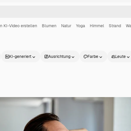
in KI-Video erstellen
Blumen
Natur
Yoga
Himmel
Strand
Wa
KI-generiert
Ausrichtung
Farbe
Leute
Produkte
Loslegen