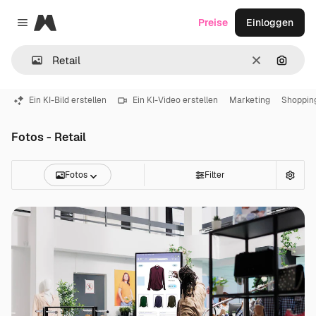
Magnific
Preise
Einloggen
Close menu
Löschen
Nach B
Ein KI-Bild erstellen
Ein KI-Video erstellen
Marketing
Shoppin
Fotos - Retail
Fotos
Filter