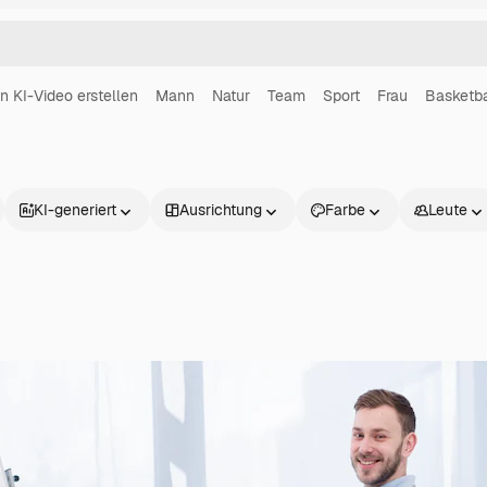
in KI-Video erstellen
Mann
Natur
Team
Sport
Frau
Basketba
KI-generiert
Ausrichtung
Farbe
Leute
Produkte
Loslegen