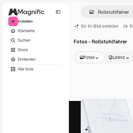
Erstellen
Ein KI-Bild erstellen
E
Startseite
Suchen
Fotos - Rollstuhlfahrer
Stock
Fotos
Lizenz
Entdecken
Alle Bilder
Alle tools
Vektoren
Illustrationen
Fotos
PSD
Vorlagen
Mockups
Videos
Filmmaterial
Motion Graphics
Videovorlagen
Icons
3D-Modelle
Schriftarten