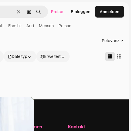
Preise
Einloggen
Anmelden
Löschen
Nach Bild suchen
Suchen
ll
Familie
Arzt
Mensch
Person
Relevanz
Dateityp
Erweitert
Unternehmen
Kontakt