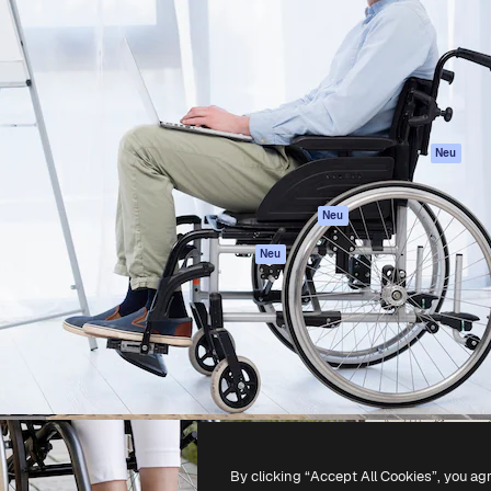
attform, um deine beste
Spaces
Academy
klichen. Mehr als 1 Million
KI-Assistent
Dokumentation
er Kreativen, Unternehmen,
KI-Bildgenerator
Support
Studios.
KI-Videogenerator
AGB
KI-
Datenschutzerkl
Stimmengenerator
Originale
Neu
Stock-Inhalte
Cookie-Richtlinie
MCP für
Vertrauenszentr
Neu
Claude/ChatGPT
Partner
Agenten
Neu
Unternehmen
API
Mobile App
Alle Magnific-Tools
-
2026
Freepik Company S.L.U.
Alle Rechte vorbehalten
.
By clicking “Accept All Cookies”, you ag