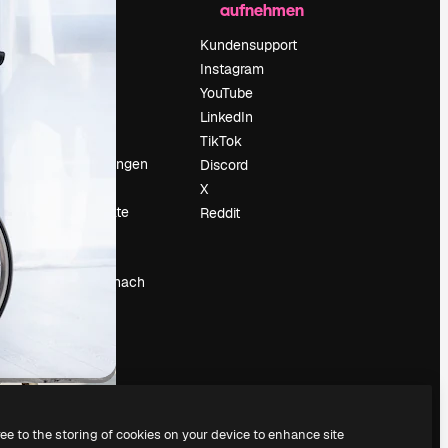
aufnehmen
Preise
Über uns
Kundensupport
Reviews
Instagram
Karriere
YouTube
ärung
Suchtrends
LinkedIn
Blog
TikTok
Veranstaltungen
Discord
um
Slidesgo
X
Deine Inhalte
Reddit
verkaufen
Pressesaal
Suchst du nach
magnific.ai
ree to the storing of cookies on your device to enhance site