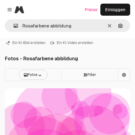
Magnific
Preise
Einloggen
Close menu
Löschen
Nach B
Ein KI-Bild erstellen
Ein KI-Video erstellen
Fotos - Rosafarbene abbildung
Fotos
Filter