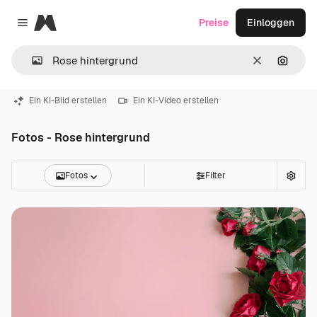
Magnific
Preise
Einloggen
Close menu
Löschen
Nach B
Ein KI-Bild erstellen
Ein KI-Video erstellen
Fotos - Rose hintergrund
Fotos
Filter