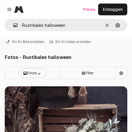
Magnific
Preise
Einloggen
Close menu
Löschen
Nach B
Ein KI-Bild erstellen
Ein KI-Video erstellen
Fotos - Rustikales halloween
Fotos
Filter