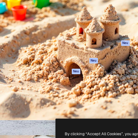
attform, um deine beste
Spaces
Academy
klichen. Mehr als 1 Million
KI-Assistent
Dokumentation
er Kreativen, Unternehmen,
KI-Bildgenerator
Support
Studios.
KI-Videogenerator
AGB
KI-
Datenschutzerkl
Stimmengenerator
Originale
Neu
Stock-Inhalte
Cookie-Richtlinie
MCP für
Vertrauenszentr
Neu
Claude/ChatGPT
Partner
Agenten
Neu
Unternehmen
API
Mobile App
Alle Magnific-Tools
-
2026
Freepik Company S.L.U.
Alle Rechte vorbehalten
.
By clicking “Accept All Cookies”, you ag