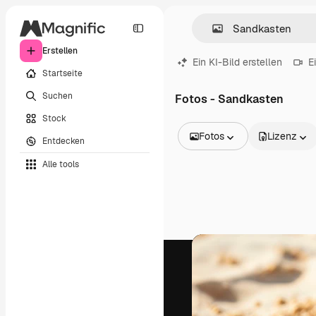
Erstellen
Ein KI-Bild erstellen
E
Startseite
Suchen
Fotos - Sandkasten
Stock
Fotos
Lizenz
Entdecken
Alle Bilder
Alle tools
Vektoren
Illustrationen
Fotos
PSD
Vorlagen
Mockups
Videos
Filmmaterial
Motion Graphics
Videovorlagen
Icons
3D-Modelle
Schriftarten