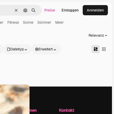
Preise
Einloggen
Anmelden
Löschen
Nach Bild suchen
Suchen
er
Fitness
Sonne
Sommer
Meer
Relevanz
Dateityp
Erweitert
Unternehmen
Kontakt