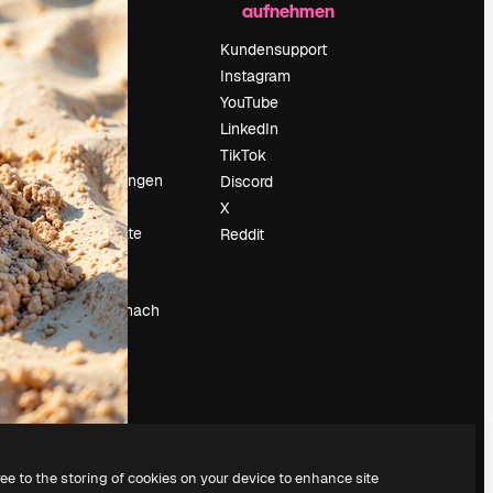
aufnehmen
Preise
Über uns
Kundensupport
Reviews
Instagram
Karriere
YouTube
ärung
Suchtrends
LinkedIn
Blog
TikTok
Veranstaltungen
Discord
um
Slidesgo
X
Deine Inhalte
Reddit
verkaufen
Pressesaal
Suchst du nach
magnific.ai
ree to the storing of cookies on your device to enhance site