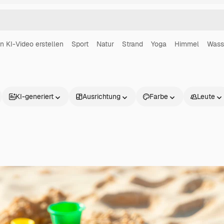
in KI-Video erstellen
Sport
Natur
Strand
Yoga
Himmel
Wass
KI-generiert
Ausrichtung
Farbe
Leute
Produkte
Loslegen