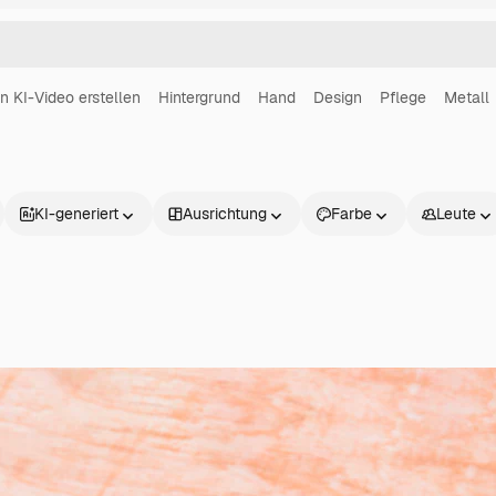
in KI-Video erstellen
Hintergrund
Hand
Design
Pflege
Metall
KI-generiert
Ausrichtung
Farbe
Leute
Produkte
Loslegen