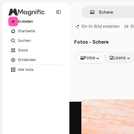
Erstellen
Ein KI-Bild erstellen
E
Startseite
Suchen
Fotos - Schere
Stock
Fotos
Lizenz
Entdecken
Alle Bilder
Alle tools
Vektoren
Illustrationen
Fotos
PSD
Vorlagen
Mockups
Videos
Filmmaterial
Motion Graphics
Videovorlagen
Icons
3D-Modelle
Schriftarten