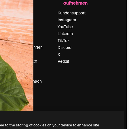
aufnehmen
Preise
Über uns
Kundensupport
Reviews
Instagram
Karriere
YouTube
ärung
Suchtrends
LinkedIn
Blog
TikTok
Veranstaltungen
Discord
um
Slidesgo
X
Deine Inhalte
Reddit
verkaufen
Pressesaal
Suchst du nach
magnific.ai
ree to the storing of cookies on your device to enhance site