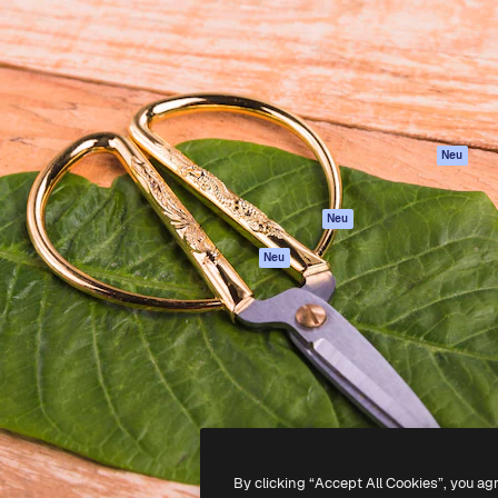
attform, um deine beste
Spaces
Academy
klichen. Mehr als 1 Million
KI-Assistent
Dokumentation
er Kreativen, Unternehmen,
KI-Bildgenerator
Support
Studios.
KI-Videogenerator
AGB
KI-
Datenschutzerkl
Stimmengenerator
Originale
Neu
Stock-Inhalte
Cookie-Richtlinie
MCP für
Vertrauenszentr
Neu
Claude/ChatGPT
Partner
Agenten
Neu
Unternehmen
API
Mobile App
Alle Magnific-Tools
-
2026
Freepik Company S.L.U.
Alle Rechte vorbehalten
.
By clicking “Accept All Cookies”, you ag