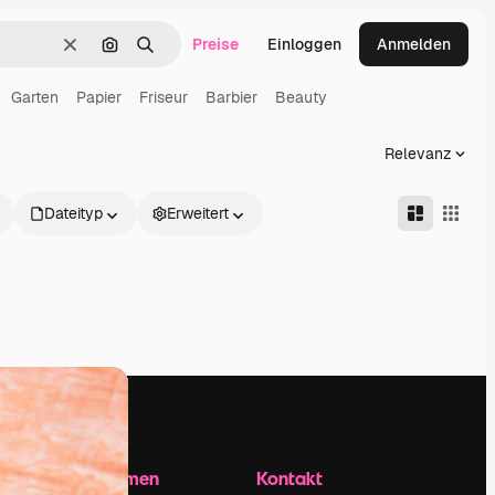
Preise
Einloggen
Anmelden
Löschen
Nach Bild suchen
Suchen
Garten
Papier
Friseur
Barbier
Beauty
Relevanz
Dateityp
Erweitert
Unternehmen
Kontakt