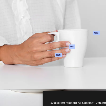
attform, um deine beste
Spaces
Academy
klichen. Mehr als 1 Million
KI-Assistent
Dokumentation
er Kreativen, Unternehmen,
KI-Bildgenerator
Support
Studios.
KI-Videogenerator
AGB
KI-
Datenschutzerkl
Stimmengenerator
Originale
Neu
Stock-Inhalte
Cookie-Richtlinie
MCP für
Vertrauenszentr
Neu
Claude/ChatGPT
Partner
Agenten
Neu
Unternehmen
API
Mobile App
Alle Magnific-Tools
-
2026
Freepik Company S.L.U.
Alle Rechte vorbehalten
.
By clicking “Accept All Cookies”, you ag