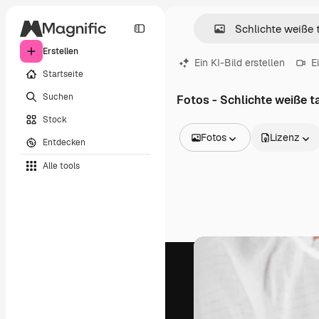
Erstellen
Ein KI-Bild erstellen
E
Startseite
Suchen
Fotos - Schlichte weiße t
Stock
Fotos
Lizenz
Entdecken
Alle Bilder
Alle tools
Vektoren
Illustrationen
Fotos
PSD
Vorlagen
Mockups
Videos
Filmmaterial
Motion Graphics
Videovorlagen
Icons
3D-Modelle
Schriftarten