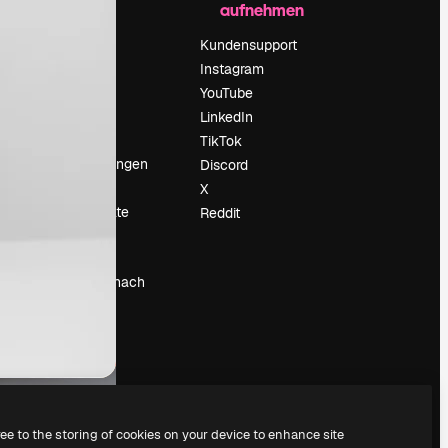
aufnehmen
Preise
Über uns
Kundensupport
Reviews
Instagram
Karriere
YouTube
ärung
Suchtrends
LinkedIn
Blog
TikTok
Veranstaltungen
Discord
um
Slidesgo
X
Deine Inhalte
Reddit
verkaufen
Pressesaal
Suchst du nach
magnific.ai
ree to the storing of cookies on your device to enhance site