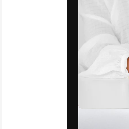
Die kreative Pl
Arbeit zu verwir
Abonnenten unt
Agenturen und 
Deutsch
Copyright © 2010