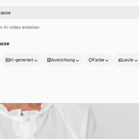
in KI-Video erstellen
asse
KI-generiert
Ausrichtung
Farbe
Leute
Produkte
Loslegen