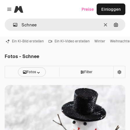
Magnific
Preise
Einloggen
Close menu
Löschen
Nach B
Ein KI-Bild erstellen
Ein KI-Video erstellen
Winter
Weihnachte
Fotos - Schnee
Fotos
Filter