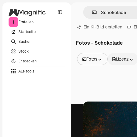
Erstellen
Ein KI-Bild erstellen
E
Startseite
Suchen
Fotos - Schokolade
Stock
Fotos
Lizenz
Entdecken
Alle Bilder
Alle tools
Vektoren
Illustrationen
Fotos
PSD
Vorlagen
Mockups
Videos
Filmmaterial
Motion Graphics
Videovorlagen
Icons
3D-Modelle
Schriftarten