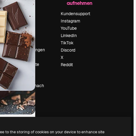
aufnehmen
Preise
Über uns
Kundensupport
Reviews
Instagram
Karriere
YouTube
ärung
Suchtrends
LinkedIn
Blog
TikTok
Veranstaltungen
Discord
um
Slidesgo
X
Deine Inhalte
Reddit
verkaufen
Pressesaal
Suchst du nach
magnific.ai
ree to the storing of cookies on your device to enhance site