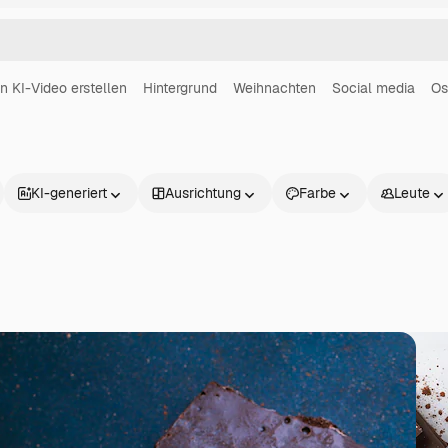
in KI-Video erstellen
Hintergrund
Weihnachten
Social media
Os
KI-generiert
Ausrichtung
Farbe
Leute
Produkte
Loslegen