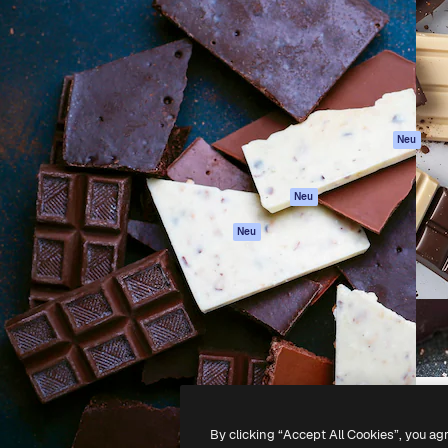
attform, um deine beste
Spaces
Academy
klichen. Mehr als 1 Million
KI-Assistent
Dokumentation
er Kreativen, Unternehmen,
KI-Bildgenerator
Support
Studios.
KI-Videogenerator
AGB
KI-
Datenschutzerkl
Stimmengenerator
Originale
Neu
Stock-Inhalte
Cookie-Richtlinie
MCP für
Vertrauenszentr
Neu
Claude/ChatGPT
Partner
Agenten
Neu
Unternehmen
API
Mobile App
Alle Magnific-Tools
-
2026
Freepik Company S.L.U.
Alle Rechte vorbehalten
.
By clicking “Accept All Cookies”, you ag