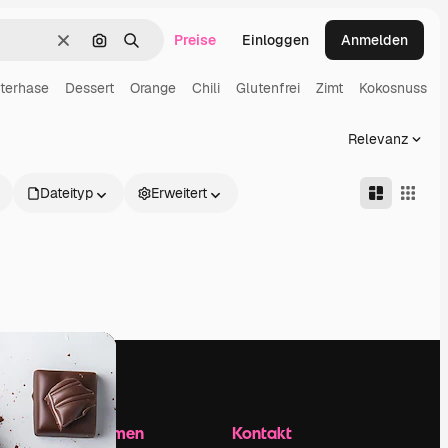
Preise
Einloggen
Anmelden
Löschen
Nach Bild suchen
Suchen
terhase
Dessert
Orange
Chili
Glutenfrei
Zimt
Kokosnuss
Relevanz
Dateityp
Erweitert
Unternehmen
Kontakt