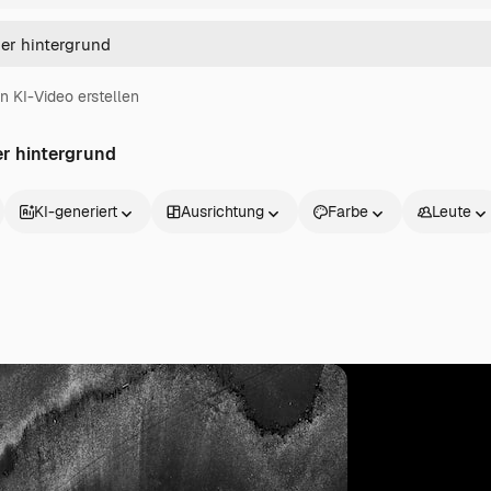
in KI-Video erstellen
er hintergrund
KI-generiert
Ausrichtung
Farbe
Leute
Produkte
Loslegen