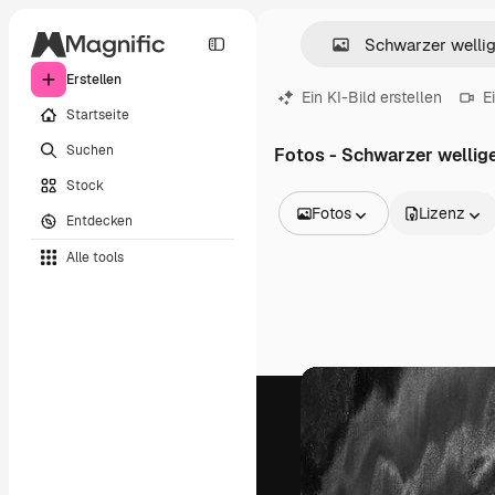
Erstellen
Ein KI-Bild erstellen
E
Startseite
Suchen
Fotos - Schwarzer wellig
Stock
Fotos
Lizenz
Entdecken
Alle Bilder
Alle tools
Vektoren
Illustrationen
Fotos
PSD
Vorlagen
Mockups
Videos
Filmmaterial
Motion Graphics
Videovorlagen
Icons
3D-Modelle
Schriftarten