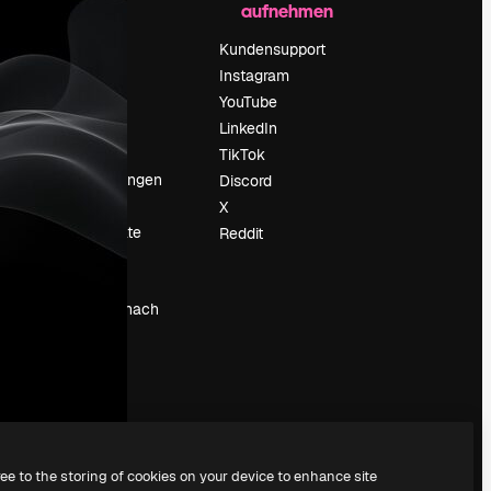
aufnehmen
Preise
Über uns
Kundensupport
Reviews
Instagram
Karriere
YouTube
ärung
Suchtrends
LinkedIn
Blog
TikTok
Veranstaltungen
Discord
um
Slidesgo
X
Deine Inhalte
Reddit
verkaufen
Pressesaal
Suchst du nach
magnific.ai
ree to the storing of cookies on your device to enhance site