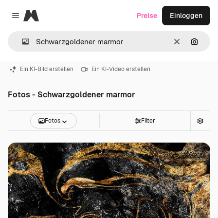
Magnific
Preise
Einloggen
Close menu
Löschen
Nach B
Ein KI-Bild erstellen
Ein KI-Video erstellen
Fotos - Schwarzgoldener marmor
Fotos
Filter