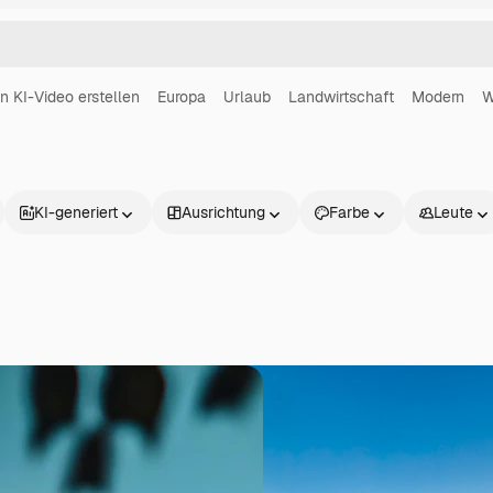
in KI-Video erstellen
Europa
Urlaub
Landwirtschaft
Modern
W
KI-generiert
Ausrichtung
Farbe
Leute
Produkte
Loslegen