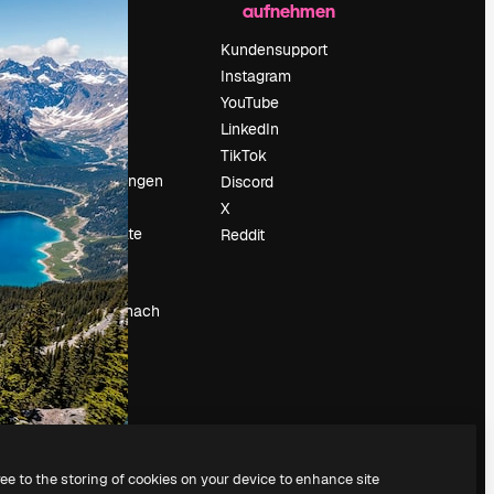
aufnehmen
Preise
Über uns
Kundensupport
Reviews
Instagram
Karriere
YouTube
ärung
Suchtrends
LinkedIn
Blog
TikTok
Veranstaltungen
Discord
um
Slidesgo
X
Deine Inhalte
Reddit
verkaufen
Pressesaal
Suchst du nach
magnific.ai
ree to the storing of cookies on your device to enhance site