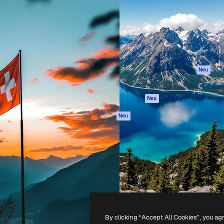
attform, um deine beste
Spaces
Academy
klichen. Mehr als 1 Million
KI-Assistent
Dokumentation
er Kreativen, Unternehmen,
KI-Bildgenerator
Support
Studios.
KI-Videogenerator
AGB
KI-
Datenschutzerkl
Stimmengenerator
Originale
Neu
Stock-Inhalte
Cookie-Richtlinie
MCP für
Vertrauenszentr
Neu
Claude/ChatGPT
Partner
Agenten
Neu
Unternehmen
API
Mobile App
Alle Magnific-Tools
-
2026
Freepik Company S.L.U.
Alle Rechte vorbehalten
.
By clicking “Accept All Cookies”, you ag