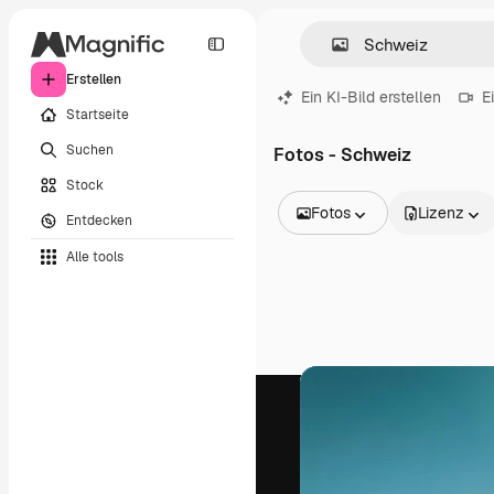
Erstellen
Ein KI-Bild erstellen
E
Startseite
Suchen
Fotos - Schweiz
Stock
Fotos
Lizenz
Entdecken
Alle Bilder
Alle tools
Vektoren
Illustrationen
Fotos
PSD
Vorlagen
Mockups
Videos
Filmmaterial
Motion Graphics
Videovorlagen
Icons
3D-Modelle
Schriftarten