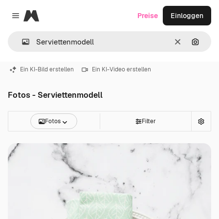
Magnific
Preise
Einloggen
Close menu
Löschen
Nach B
Ein KI-Bild erstellen
Ein KI-Video erstellen
Fotos - Serviettenmodell
Fotos
Filter