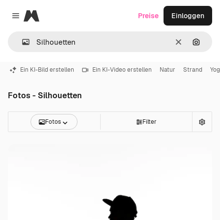
Magnific
Preise
Einloggen
Close menu
Löschen
Nach B
Ein KI-Bild erstellen
Ein KI-Video erstellen
Natur
Strand
Yo
Fotos - Silhouetten
Fotos
Filter