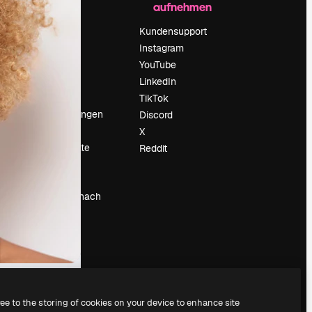
aufnehmen
Preise
Über uns
Kundensupport
Reviews
Instagram
Karriere
YouTube
ärung
Suchtrends
LinkedIn
Blog
TikTok
Veranstaltungen
Discord
um
Slidesgo
X
Deine Inhalte
Reddit
verkaufen
Pressesaal
Suchst du nach
magnific.ai
ree to the storing of cookies on your device to enhance site