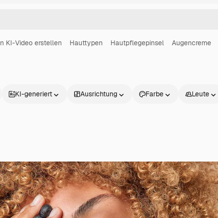
in KI-Video erstellen
Hauttypen
Hautpflegepinsel
Augencreme
KI-generiert
Ausrichtung
Farbe
Leute
Produkte
Loslegen