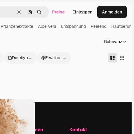
Preise
Einloggen
Anmelden
Löschen
Nach Bild suchen
Suchen
Pflanzenextrakte
Aloe Vera
Entspannung
Peelend
Hautberuhi
Relevanz
Dateityp
Erweitert
Unternehmen
Kontakt