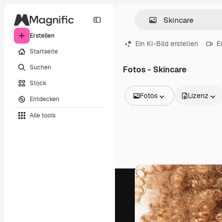
Erstellen
Ein KI-Bild erstellen
E
Startseite
Suchen
Fotos - Skincare
Stock
Fotos
Lizenz
Entdecken
Alle Bilder
Alle tools
Vektoren
Illustrationen
Fotos
PSD
Vorlagen
Mockups
Videos
Filmmaterial
Motion Graphics
Videovorlagen
Icons
3D-Modelle
Schriftarten