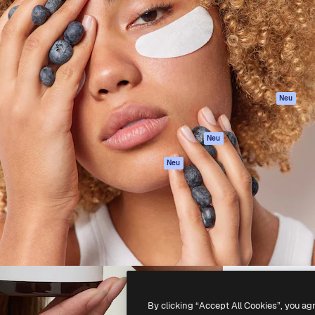
attform, um deine beste
Spaces
Academy
klichen. Mehr als 1 Million
KI-Assistent
Dokumentation
er Kreativen, Unternehmen,
KI-Bildgenerator
Support
Studios.
KI-Videogenerator
AGB
KI-
Datenschutzerkl
Stimmengenerator
Originale
Neu
Stock-Inhalte
Cookie-Richtlinie
MCP für
Vertrauenszentr
Neu
Claude/ChatGPT
Partner
Agenten
Neu
Unternehmen
API
Mobile App
Alle Magnific-Tools
-
2026
Freepik Company S.L.U.
Alle Rechte vorbehalten
.
By clicking “Accept All Cookies”, you ag