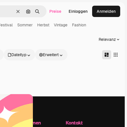
Preise
Einloggen
Anmelden
Löschen
Nach Bild suchen
Suchen
Festival
Sommer
Herbst
Vintage
Fashion
Relevanz
Dateityp
Erweitert
Unternehmen
Kontakt