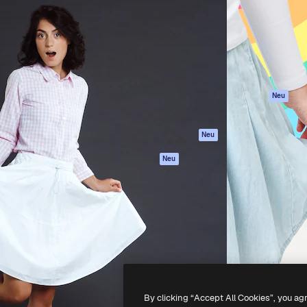
attform, um deine beste
Spaces
Academy
klichen. Mehr als 1 Million
KI-Assistent
Dokumentation
er Kreativen, Unternehmen,
KI-Bildgenerator
Support
Studios.
KI-Videogenerator
AGB
KI-
Datenschutzerkl
Stimmengenerator
Originale
Neu
Stock-Inhalte
Cookie-Richtlinie
MCP für
Vertrauenszentr
Neu
Claude/ChatGPT
Partner
Agenten
Neu
Unternehmen
API
Mobile App
Alle Magnific-Tools
-
2026
Freepik Company S.L.U.
Alle Rechte vorbehalten
.
By clicking “Accept All Cookies”, you ag