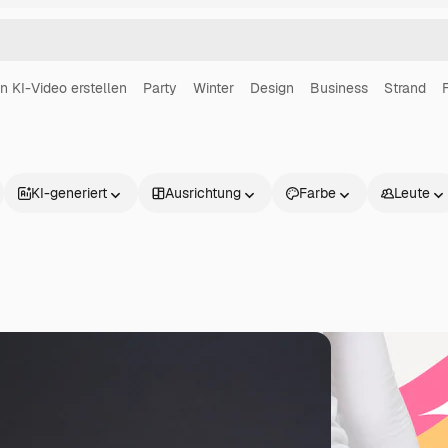
in KI-Video erstellen
Party
Winter
Design
Business
Strand
KI-generiert
Ausrichtung
Farbe
Leute
Produkte
Loslegen