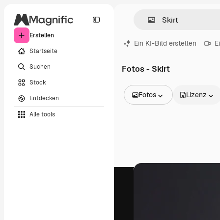
Erstellen
Ein KI-Bild erstellen
E
Startseite
Suchen
Fotos - Skirt
Stock
Fotos
Lizenz
Entdecken
Alle Bilder
Alle tools
Vektoren
Illustrationen
Fotos
PSD
Vorlagen
Mockups
Videos
Filmmaterial
Motion Graphics
Videovorlagen
Icons
3D-Modelle
Schriftarten