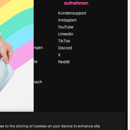
aufnehmen
Preise
Über uns
Kundensupport
Reviews
Instagram
Karriere
YouTube
ärung
Suchtrends
LinkedIn
Blog
TikTok
Veranstaltungen
Discord
um
Slidesgo
X
Deine Inhalte
Reddit
verkaufen
Pressesaal
Suchst du nach
magnific.ai
ree to the storing of cookies on your device to enhance site