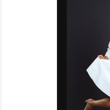
Die kreative Pl
Arbeit zu verwir
Abonnenten unt
Agenturen und 
Deutsch
Copyright © 2010