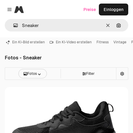
Magnific
Preise
Einloggen
Close menu
Löschen
Nach B
Ein KI-Bild erstellen
Ein KI-Video erstellen
Fitness
Vintage
Fotos - Sneaker
Fotos
Filter