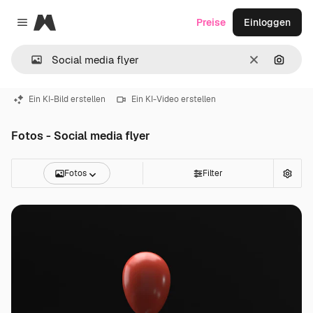
Magnific
Preise
Einloggen
Close menu
Löschen
Nach B
Ein KI-Bild erstellen
Ein KI-Video erstellen
Fotos - Social media flyer
Fotos
Filter