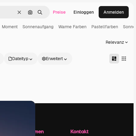
Preise
Einloggen
Anmelden
Löschen
Nach Bild suchen
Suchen
Moment
Sonnenaufgang
Warme Farben
Pastellfarben
Sonne
Relevanz
Dateityp
Erweitert
Unternehmen
Kontakt