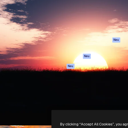
attform, um deine beste
Spaces
Academy
klichen. Mehr als 1 Million
KI-Assistent
Dokumentation
er Kreativen, Unternehmen,
KI-Bildgenerator
Support
Studios.
KI-Videogenerator
AGB
KI-
Datenschutzerkl
Stimmengenerator
Originale
Neu
Stock-Inhalte
Cookie-Richtlinie
MCP für
Vertrauenszentr
Neu
Claude/ChatGPT
Partner
Agenten
Neu
Unternehmen
API
Mobile App
Alle Magnific-Tools
-
2026
Freepik Company S.L.U.
Alle Rechte vorbehalten
.
By clicking “Accept All Cookies”, you ag