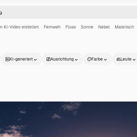
in KI-Video erstellen
Fernweh
Fluss
Sonne
Nebel
Malerisch
g
KI-generiert
Ausrichtung
Farbe
Leute
Produkte
Loslegen