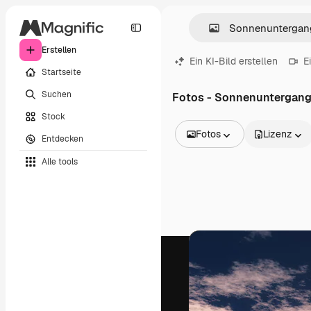
Erstellen
Ein KI-Bild erstellen
E
Startseite
Suchen
Fotos - Sonnenuntergan
Stock
Fotos
Lizenz
Entdecken
Alle Bilder
Alle tools
Vektoren
Illustrationen
Fotos
PSD
Vorlagen
Mockups
Videos
Filmmaterial
Motion Graphics
Videovorlagen
Icons
3D-Modelle
Schriftarten