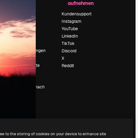
aufnehmen
Preise
Über uns
Kundensupport
Reviews
Instagram
Karriere
YouTube
ärung
Suchtrends
LinkedIn
Blog
TikTok
Veranstaltungen
Discord
um
Slidesgo
X
Deine Inhalte
Reddit
verkaufen
Pressesaal
Suchst du nach
magnific.ai
ree to the storing of cookies on your device to enhance site